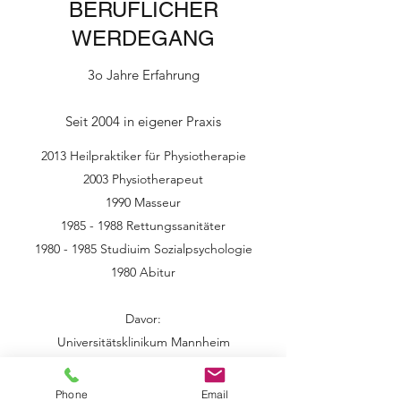
BERUFLICHER
WERDEGANG
3o Jahre Erfahrung
Seit 2004 in eigener Praxis
2013 Heilpraktiker für Physiotherapie
2003 Physiotherapeut
1990 Masseur
1985 - 1988
Rettungssanitäter
1980 - 1985
Studiuim Sozialpsychologie
1980 Abitur
Davor:
Universitätsklinikum Mannheim
Olympiastützpunkt + Kurbad Throm
Orthopädische Klinik Heidelberg-Schlierbach
Phone
Email