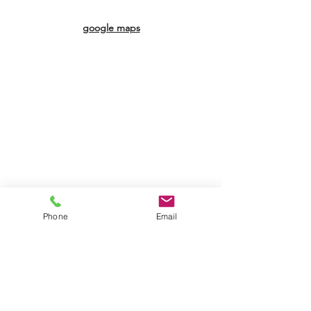
google maps
Phone
Email
Eichelsheimer Str 9, 68163 Mannheim
praxis@physiotherapie-schelling.de
0621 /
8 32 29 59